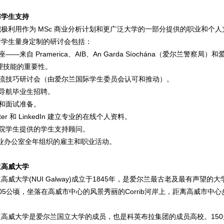
与学生支持
极利用作为 MSc 商业分析计划和更广泛大学的一部分提供的职业和个人
析学生量身定制的研讨会包括：
座——来自 Pramerica、AIB、An Garda Síochána（爱尔
理技能的重要性。
交流技巧研讨会（由爱尔兰国际学生委员会认可和推动）。
兰导航毕业生招聘。
作和面试准备。
itter 和 LinkedIn 建立专业的在线个人资料。
学院学生提供的学生支持顾问。
G 职业办公室全年组织的雇主和职业活动。
兰高威大学
高威大学(NUI Galway)成立于1845年，是爱尔兰最古老及最有声望的
05公顷，坐落在高威市中心的风景秀丽的Corrib河岸上，距离高威市中
立高威大学是爱尔兰国立大学的成员，也是科英布拉集团的成员高校。15