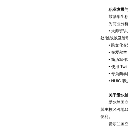
职业发展
鼓励学生积
为商业分
• 大师班讲
处/挑战以及管
• 跨文化
• 在爱尔
• 简历写
• 使用 Tw
• 专为商
• NUI
关于爱尔
爱尔兰国立
其主校区占地1
便利。
爱尔兰国