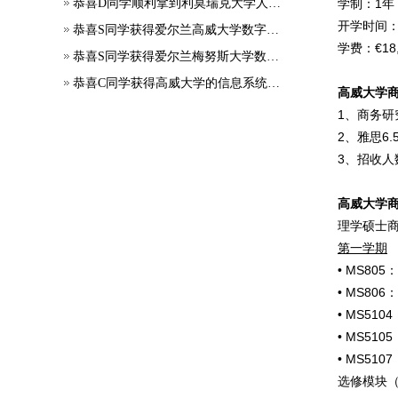
恭喜D同学顺利拿到利莫瑞克大学人工智能和机器学习硕士录取通知书~
学制：1年
开学时间：
恭喜S同学获得爱尔兰高威大学数字营销硕士offer
学费：€18
恭喜S同学获得爱尔兰梅努斯大学数字营销硕士offer
恭喜C同学获得高威大学的信息系统管理硕士offer
高威大学
1、商务研
2、雅思6.
3、招收人
高威大学
理学硕士商
第一学期
• MS80
• MS80
• MS51
• MS51
• MS51
选修模块（总